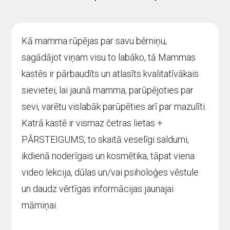
Kā mamma rūpējas par savu bērniņu,
sagādājot viņam visu to labāko, tā Mammas
kastēs ir pārbaudīts un atlasīts kvalitatīvākais
sievietei, lai jaunā mamma, parūpējoties par
sevi, varētu vislabāk parūpēties arī par mazulīti.
Katrā kastē ir vismaz četras lietas +
PĀRSTEIGUMS, to skaitā veselīgi saldumi,
ikdienā noderīgais un kosmētika, tāpat viena
video lekcija, dūlas un/vai psiholoģes vēstule
un daudz vērtīgas informācijas jaunajai
māmiņai.