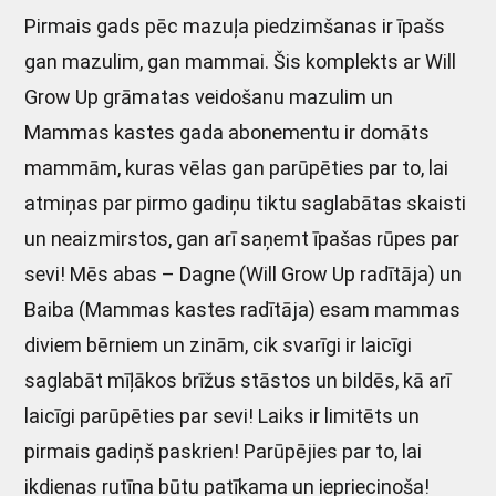
Pirmais gads pēc mazuļa piedzimšanas ir īpašs
gan mazulim, gan mammai. Šis komplekts ar Will
Grow Up grāmatas veidošanu mazulim un
Mammas kastes gada abonementu ir domāts
mammām, kuras vēlas gan parūpēties par to, lai
atmiņas par pirmo gadiņu tiktu saglabātas skaisti
un neaizmirstos, gan arī saņemt īpašas rūpes par
sevi! Mēs abas – Dagne (Will Grow Up radītāja) un
Baiba (Mammas kastes radītāja) esam mammas
diviem bērniem un zinām, cik svarīgi ir laicīgi
saglabāt mīļākos brīžus stāstos un bildēs, kā arī
laicīgi parūpēties par sevi! Laiks ir limitēts un
pirmais gadiņš paskrien! Parūpējies par to, lai
ikdienas rutīna būtu patīkama un iepriecinoša!