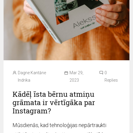
Dagne Kantāne
Mar 29,
0
Indrika
2023
Replies
Kādēļ īsta bērnu atmiņu
grāmata ir vērtīgāka par
Instagram?
Mūsdienās, kad tehnoloģijas nepārtraukti