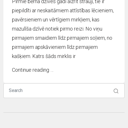
Pirmie bērna dzīves gadi aizrit strauji, tie ir
piepildīti ar neskaitāmiem attīstības lēcieniem,
pavērsieniem un vērtīgiem mirkļiem, kas
mazulīša dzīvē notiek pirmo reizi. No viņu
pirmajiem smaidiem līdz pirmajiem soļiem, no
pirmajiem apskāvieniem līdz pirmajiem
kašķiem. Katrs šāds mirklis ir
Continue reading …