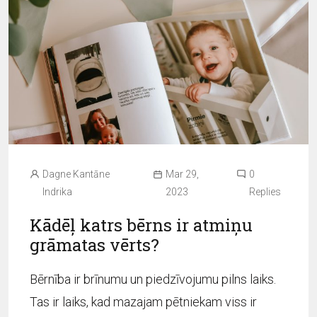
Dagne Kantāne
Mar 29,
0
Indrika
2023
Replies
Kādēļ katrs bērns ir atmiņu
grāmatas vērts?
Bērnība ir brīnumu un piedzīvojumu pilns laiks.
Tas ir laiks, kad mazajam pētniekam viss ir