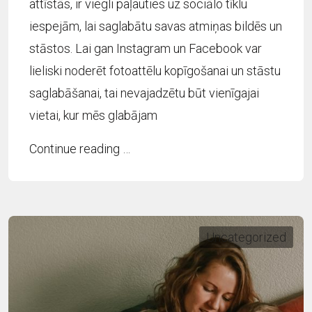
attīstās, ir viegli paļauties uz sociālo tīklu
iespejām, lai saglabātu savas atmiņas bildēs un
stāstos. Lai gan Instagram un Facebook var
lieliski noderēt fotoattēlu kopīgošanai un stāstu
saglabāšanai, tai nevajadzētu būt vienīgajai
vietai, kur mēs glabājam
Continue reading …
Uncategorized