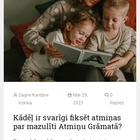
Dagne Kantāne
Mar 29,
0
Indrika
2023
Replies
Kādēļ ir svarīgi fiksēt atmiņas
par mazulīti Atmiņu Grāmatā?